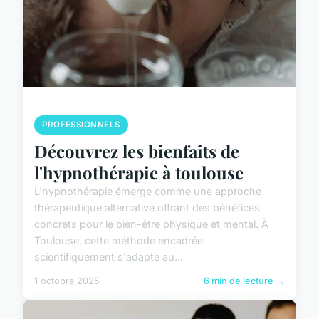
PROFESSIONNELS
Découvrez les bienfaits de
l'hypnothérapie à toulouse
L'hypnothérapie émerge comme une approche
thérapeutique alternative offrant des bénéfices
concrets pour le bien-être physique et mental. À
Toulouse, cette méthode encadrée
scientifiquement s'adapte au...
1 octobre 2025
6 min de lecture →