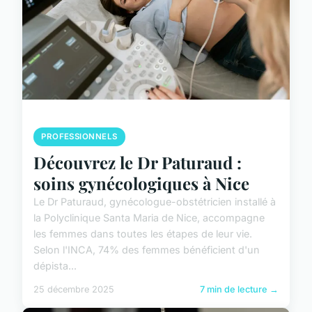
PROFESSIONNELS
Découvrez le Dr Paturaud :
soins gynécologiques à Nice
Le Dr Paturaud, gynécologue-obstétricien installé à
la Polyclinique Santa Maria de Nice, accompagne
les femmes dans toutes les étapes de leur vie.
Selon l'INCA, 74% des femmes bénéficient d'un
dépista...
25 décembre 2025
7 min de lecture →