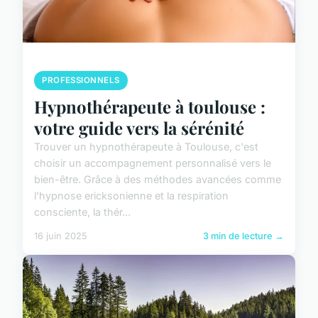
PROFESSIONNELS
Hypnothérapeute à toulouse :
votre guide vers la sérénité
Trouver un hypnothérapeute à Toulouse, c'est
choisir un accompagnement personnalisé vers le
bien-être. Grâce à des méthodes avancées comme
l'hypnose ericksonienne et la respiration
consciente, la thér...
16 juin 2025
3 min de lecture →