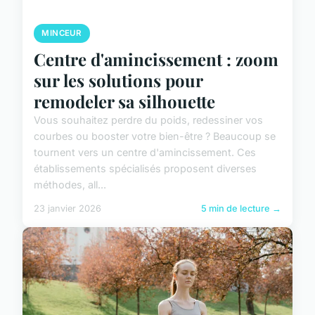
MINCEUR
Centre d'amincissement : zoom
sur les solutions pour
remodeler sa silhouette
Vous souhaitez perdre du poids, redessiner vos
courbes ou booster votre bien-être ? Beaucoup se
tournent vers un centre d'amincissement. Ces
établissements spécialisés proposent diverses
méthodes, all...
23 janvier 2026
5 min de lecture →