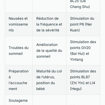
BL25 (Da
Chang Shu)
Nausées et
Réduction de
Stimulation du
vomisseme
la fréquence et
point P6 (Nei
nts
de la sévérité
Kuan)
Stimulation des
Amélioration
Troubles du
points GV20
de la qualité du
sommeil
(Bai Hui) et
sommeil
Yintang
Préparation
Maturité du col
Stimulation des
à
de l’utérus,
points BL67
l’accouche
position du
(Zhi Yin) et LI4
ment
bébé
(Hegu)
Soulageme